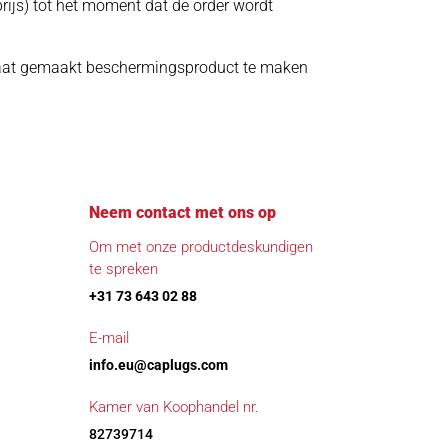
prijs) tot het moment dat de order wordt
maat gemaakt beschermingsproduct te maken
Neem contact met ons op
Om met onze productdeskundigen
te spreken
+31 73 643 02 88
E-mail
info.eu@caplugs.com
Kamer van Koophandel nr.
82739714