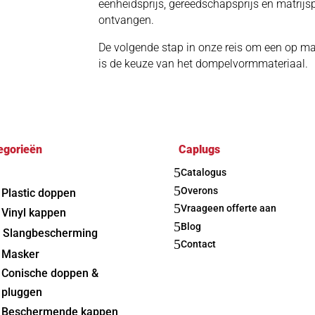
eenheidsprijs, gereedschapsprijs en matrijs
ontvangen.
De volgende stap in onze reis om een op 
is de keuze van het dompelvormmateriaal.
egorieën
Caplugs
5
Catalogus
5
Overons
Plastic doppen
5
Vraageen offerte aan
Vinyl kappen
5
Blog
Slangbescherming
5
Contact
Masker
Conische doppen &
pluggen
Beschermende kappen