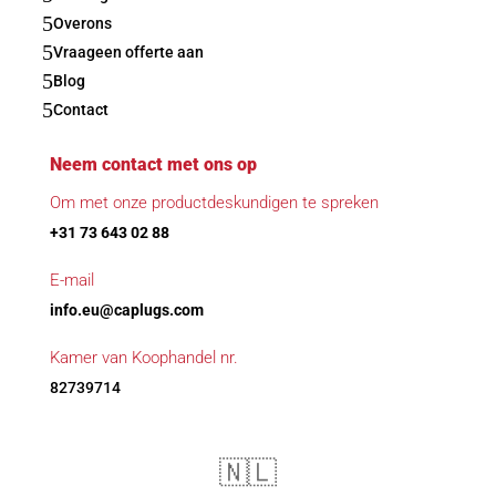
5
Overons
5
Vraageen offerte aan
5
Blog
5
Contact
Neem contact met ons op
Om met onze productdeskundigen te spreken
+31 73 643 02 88
E-mail
info.eu@caplugs.com
Kamer van Koophandel nr.
82739714
🇳🇱